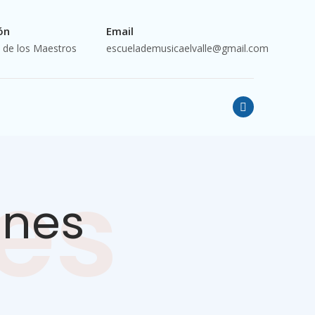
ón
Email
o de los Maestros
escuelademusicaelvalle@gmail.com
es
enes