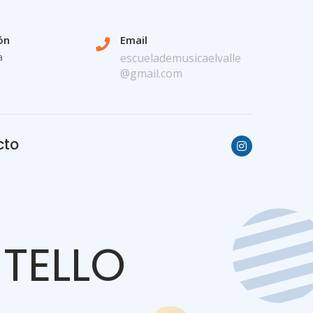
ón
Email
a
escuelademusicaelvalle
@gmail.com
cto
TELLO